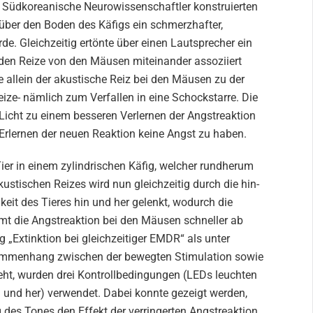
 Südkoreanische Neurowissenschaftler konstruierten
über den Boden des Käfigs ein schmerzhafter,
rde. Gleichzeitig ertönte über einen Lautsprecher ein
eiden Reize von den Mäusen miteinander assoziiert
e allein der akustische Reiz bei den Mäusen zu der
eize- nämlich zum Verfallen in eine Schockstarre. Die
 Licht zu einem besseren Verlernen der Angstreaktion
Erlernen der neuen Reaktion keine Angst zu haben.
er in einem zylindrischen Käfig, welcher rundherum
ustischen Reizes wird nun gleichzeitig durch die hin-
it des Tieres hin und her gelenkt, wodurch die
mmt die Angstreaktion bei den Mäusen schneller ab
g „Extinktion bei gleichzeitiger EMDR“ als unter
Zusammenhang zwischen der bewegten Stimulation sowie
teht, wurden drei Kontrollbedingungen (LEDs leuchten
 und her) verwendet. Dabei konnte gezeigt werden,
 des Tones den Effekt der verringerten Angstreaktion