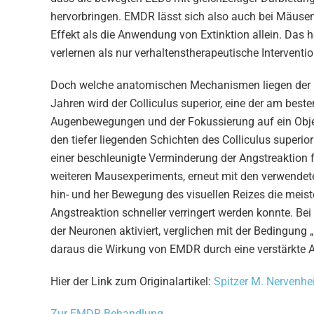
hervorbringen. EMDR lässt sich also auch bei Mäusen
Effekt als die Anwendung von Extinktion allein. Das h
verlernen als nur verhaltenstherapeutische Interventi
Doch welche anatomischen Mechanismen liegen der E
Jahren wird der Colliculus superior, eine der am beste
Augenbewegungen und der Fokussierung auf ein Objek
den tiefer liegenden Schichten des Colliculus super
einer beschleunigte Verminderung der Angstreaktion
weiteren Mausexperiments, erneut mit den verwendeten
hin- und her Bewegung des visuellen Reizes die meis
Angstreaktion schneller verringert werden konnte. B
der Neuronen aktiviert, verglichen mit der Bedingung 
daraus die Wirkung von EMDR durch eine verstärkte Ak
Hier der Link zum Originalartikel:
Spitzer M. Nervenhe
Zur EMDR-Behandlung