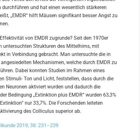
 durchführen und hat einen wesentlich stärkeren
eißt, „EMDR“ hilft Mäusen signifikant besser Angst zu
onen.
ffektivität von EMDR zugrunde? Seit den 1970er
n untersuchten Strukturen des Mittelhirns, mit
t in Verbindung gebracht. Man untersuchte die in
ior angesiedelten Mechanismen, welche durch EMDR zu
 führen. Dabei konnten Studien im Rahmen eines
 Stimuli- Ton und Licht, feststellen, dass durch die
ten Neuronen aktiviert wurden und dadurch die
ei der Bedingung „Extinktion plus EMDR“ wurden 63,3%
„Extinktion“ nur 33,7%. Die Forschenden leiteten
tivierung des Colliculus superior ab.
ilkunde 2019; 38: 231–239