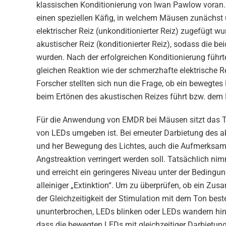
klassischen Konditionierung von Iwan Pawlow voran.
einen speziellen Käfig, in welchem Mäusen zunächst 
elektrischer Reiz (unkonditionierter Reiz) zugefügt wu
akustischer Reiz (konditionierter Reiz), sodass die b
wurden. Nach der erfolgreichen Konditionierung führt
gleichen Reaktion wie der schmerzhafte elektrische R
Forscher stellten sich nun die Frage, ob ein bewegtes
beim Ertönen des akustischen Reizes führt bzw. dem 
Für die Anwendung von EMDR bei Mäusen sitzt das Ti
von LEDs umgeben ist. Bei erneuter Darbietung des ak
und her Bewegung des Lichtes, auch die Aufmerksamke
Angstreaktion verringert werden soll. Tatsächlich ni
und erreicht ein geringeres Niveau unter der Bedingun
alleiniger „Extinktion“. Um zu überprüfen, ob ein 
der Gleichzeitigkeit der Stimulation mit dem Ton bes
ununterbrochen, LEDs blinken oder LEDs wandern hin
dass die bewegten LEDs mit gleichzeitiger Darbietung