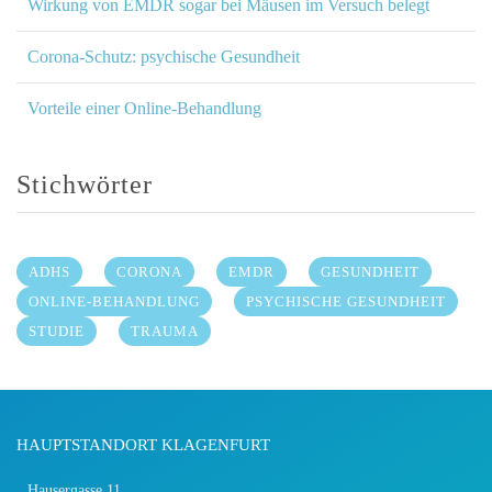
Wirkung von EMDR sogar bei Mäusen im Versuch belegt
Corona-Schutz: psychische Gesundheit
Vorteile einer Online-Behandlung
Stichwörter
ADHS
CORONA
EMDR
GESUNDHEIT
ONLINE-BEHANDLUNG
PSYCHISCHE GESUNDHEIT
STUDIE
TRAUMA
HAUPTSTANDORT KLAGENFURT
Hausergasse 11